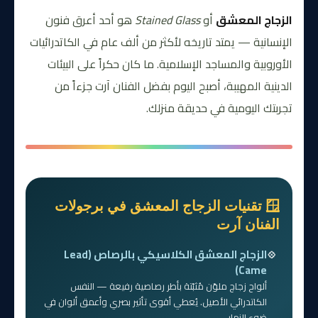
الزجاج المعشق
أو
Stained Glass
هو أحد أعرق فنون
الإنسانية — يمتد تاريخه لأكثر من ألف عام في الكاتدرائيات
الأوروبية والمساجد الإسلامية. ما كان حكراً على البيئات
الدينية المهيبة، أصبح اليوم بفضل الفنان آرت جزءاً من
تجربتك اليومية في حديقة منزلك.
🪟 تقنيات الزجاج المعشق في برجولات
الفنان آرت
الزجاج المعشق الكلاسيكي بالرصاص (Lead
Came)
ألواح زجاج ملوّن مُثبّتة بأطر رصاصية رفيعة — النفس
الكاتدرائي الأصيل. يُعطي أقوى تأثير بصري وأعمق ألوان في
ضوء النهار