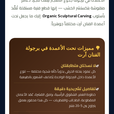
الأعمدة في برجولة جذوع الأشجار ليست مجرد دعائم
منقوشة بتكستشر الخشب — إنها قطع فنية مستقلة تُنفَّذ
بأسلوب
Organic Sculptural Carving
. إليك ما يجعل نحت
أعمدة الفنان آرت مختلفاً جوهرياً:
🌳 مميزات نحت الأعمدة في برجولة
الفنان آرت
لا نسختان متطابقتان
كل عمود ينحته الحرفي يدوياً كأنه شجرة مختلفة — تنوع
الأعمدة داخل البرجولة الواحدة يُضاعف الشعور بالطبيعية
تفاصيل تشريحية دقيقة
خطوط العمر، الشقوق الرأسية، برامق القشرة، عُقد الأغصان
المقطوعة، الطحالب والفطريات — كل هذا محفور بعمق
يتراوح بين 5-20 ملم