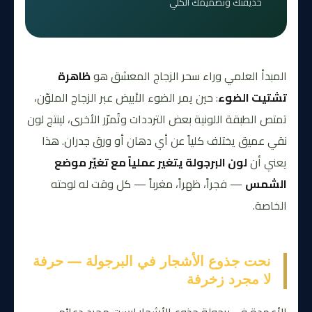
حديقتك وتصميمك الكلي
المبدأ العلمي وراء سحر الزجاج المعشق هو
ظاهرة
تشتيت الضوء
: حين يمر الضوء الأبيض عبر الزجاج الملوّن،
تمتص الطبقة اللونية بعض الترددات وتُمرّر الأخرى، لينتج لون
نقي عميق يختلف كلياً عن أي دهان أو ورق جدران. هذا
يعني أن
لون البرجولة يتغير عملياً مع تغيّر موضع
الشمس
— فجراً، ظهراً، مغرباً — كل وقت له لوحته
الخاصة.
نحت جذوع الأشجار في البرجولة — حرفة
لا مجرد زخرفة