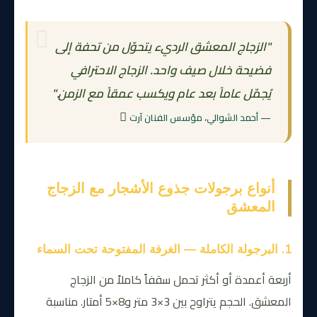
"الزجاج المعشق الرديء يتحوّل من تحفة إلى
فضيحة خلال صيف واحد. الزجاج الاحترافي
يُجمّل عاماً بعد عام ويكسب عمقاً مع الزمن."
— أحمد الشوالي، مؤسس الفنان آرت
أنواع برجولات جذوع الأشجار مع الزجاج
المعشق
1. البرجولة الكاملة — الغرفة المفتوحة تحت السماء
أربعة أعمدة أو أكثر تحمل سقفاً كاملاً من الزجاج
المعشق. الحجم يتراوح بين 3×3 متر و8×5 أمتار. مناسبة