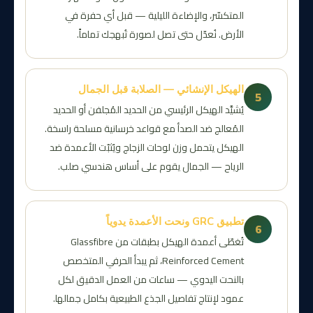
المتكسّر، والإضاءة الليلية — قبل أي حفرة في
الأرض. نُعدّل حتى تصل لصورة تُبهجك تماماً.
الهيكل الإنشائي — الصلابة قبل الجمال
5
يُشيَّد الهيكل الرئيسي من الحديد المُجلفن أو الحديد
المُعالج ضد الصدأ مع قواعد خرسانية مسلحة راسخة.
الهيكل يتحمل وزن لوحات الزجاج ويُثبّت الأعمدة ضد
الرياح — الجمال يقوم على أساس هندسي صلب.
تطبيق GRC ونحت الأعمدة يدوياً
6
تُغطّى أعمدة الهيكل بطبقات من Glassfibre
Reinforced Cement، ثم يبدأ الحرفي المتخصص
بالنحت اليدوي — ساعات من العمل الدقيق لكل
عمود لإنتاج تفاصيل الجذع الطبيعية بكامل جمالها.