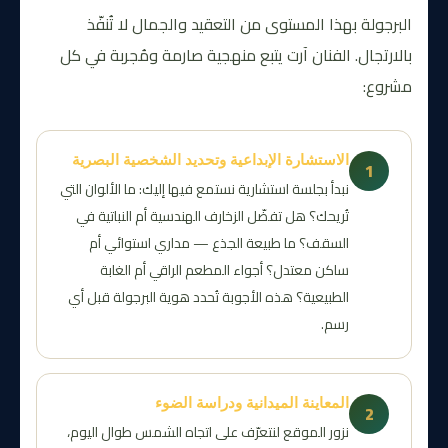
البرجولة بهذا المستوى من التعقيد والجمال لا تُنفّذ
بالارتجال. الفنان آرت يتبع منهجية صارمة ومُجربة في كل
مشروع:
الاستشارة الإبداعية وتحديد الشخصية البصرية
1
نبدأ بجلسة استشارية نستمع فيها إليك: ما الألوان التي
تُريحك؟ هل تفضّل الزخارف الهندسية أم النباتية في
السقف؟ ما طبيعة الجذع — مداري استوائي أم
ساكن معتدل؟ أجواء المطعم الراقي أم الغابة
الطبيعية؟ هذه الأجوبة تُحدد هوية البرجولة قبل أي
رسم.
المعاينة الميدانية ودراسة الضوء
2
نزور الموقع لنتعرّف على اتجاه الشمس طوال اليوم،