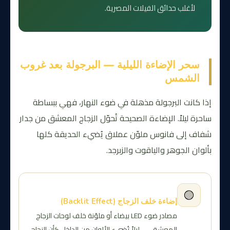
لأغلب حدائق الفيلات المصرية.
سحر الإضاءة الليلية — البرجولة بعد غروب
الشمس
إذا كانت البرجولة مذهلة في ضوء النهار، فهي ببساطة
ساحرة ليلاً. الإضاءة الصحيحة تُحوّل الزجاج المعشق من جدار
شفاف إلى فانوس ملوّن عملاق يُضيء الحديقة كلها
بألوان الجوهر والياقوت والزبرجد.
🟡
إضاءة خلف الزجاج (Backlit Effect)
مصادر ضوء LED بيضاء أو ملوّنة خلف لوحات الزجاج
المعشق — ليلاً تُضيء الألوان من الداخل كأن الزجاج