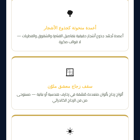
🌳
أعمدة منحوتة كجذوع الأشجار
أعمدة تُجسّد جذوع أشجار حقيقية بتفاصيل القشرة والشقوق والفطريات —
لا قوالب مكررة
🪟
سقف زجاج معشق ملوّن
ألواح زجاج بألوان متعددة مُنسّقة في زخارف هندسية أو نباتية — مستوحى
من فن الزجاج الكاتدرائي
☀️