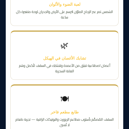
لعبة الضوء والألوان
الشمس تمر عبر الزجاج الملوّن لترسم على الأرض والجدران لوحة متغيرة كل
ساعة
🌿
تشابك الأغصان في الهيكل
أغصان اصطناعية تنبثق من الأعمدة وتتشابك في السقف لتُكمل وهم
الغابة السحرية
🍽️
طابع مطعم فاخر
السقف المُصمَّم بأسلوب مطاعم الريزورت والبوتيكات الراقية — تجربة طعام
لا تُنسى