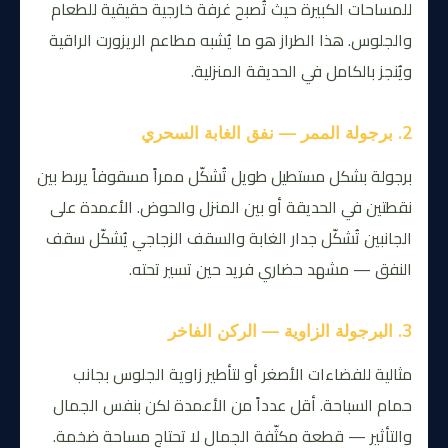
للمساحات الكبيرة حيث تُصبح غرفة خارجية حقيقية للطعام
والجلوس. هذا الطراز هو ما يُشبه مطاعم الريزورت الراقية
ويُنجز بالكامل في الحديقة المنزلية.
2. برجولة الممر — نفق الغابة السحري
برجولة بشكل مستطيل طويل تُشكّل ممراً مسقوفاً يربط بين
نقطتين في الحديقة أو بين المنزل والحوض. الأعمدة على
الجانبين تُشكّل جدار الغابة والسقف الزجاجي يُشكّل سقف
النفق — مشهد حضاري فريد حين تسير تحته.
3. البرجولة الزاوية — الركن الفاخر
مثالية للفضاءات الأصغر أو لتأطير زاوية الجلوس بجانب
حمام السباحة. أقل عدداً من الأعمدة لكن بنفس الجمال
والتأثير — قطعة مكثّفة الجمال لا تحتاج مساحة ضخمة.