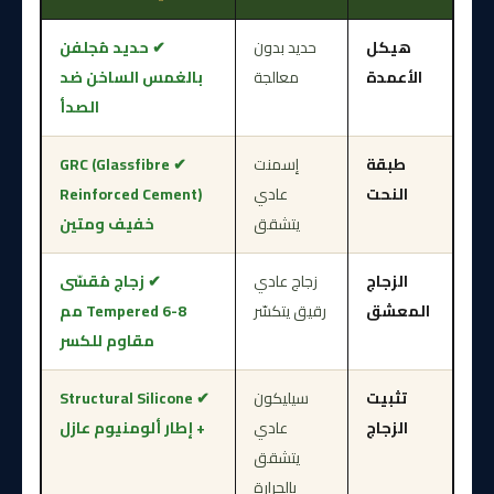
هيكل
حديد بدون
✔ حديد مُجلفن
الأعمدة
معالجة
بالغمس الساخن ضد
الصدأ
طبقة
إسمنت
✔ GRC (Glassfibre
النحت
عادي
Reinforced Cement)
يتشقق
خفيف ومتين
الزجاج
زجاج عادي
✔ زجاج مُقسّى
المعشق
رقيق يتكسّر
Tempered 6-8 مم
مقاوم للكسر
تثبيت
سيليكون
✔ Structural Silicone
الزجاج
عادي
+ إطار ألومنيوم عازل
يتشقق
بالحرارة