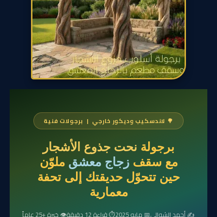
🌳 لاندسكيب وديكور خارجي | برجولات فنية
برجولة
نحت جذوع الأشجار
مع سقف
زجاج معشق
ملوّن
حين تتحوّل حديقتك إلى تحفة
معمارية
✍ أحمد الشوالي
📅 مايو 2025
⏱ قراءة 12 دقيقة
👁 خبرة +25 عاماً