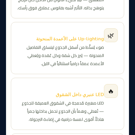
يتوهج بذاته. التأثير أشبه بفانوس عملاق فوق رأسك.
🌿
Up-lighting على الأعمدة المنحوتة
ضوء يُسلَّط من أسفل الجذوع ليتسلق التفاصيل
المنحوتة — يُبرز كل شقة وكل عُقدة ويُعطي
الأعمدة عمقاً درامياً استثنائياً في الليل.
🔥
LED عنبري داخل الشقوق
LED صغيرة مُدمجة في الشقوق العميقة للجذوع
— تُعطي وهماً بأن الجذوع تحمل بداخلها جمراً
هادئاً. أقوى لمسة درامية في إضاءة البرجولة.