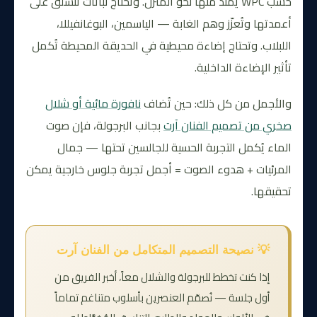
خشب WPC يمتد منها نحو المنزل. وتحتاج نباتات تتسلق على
أعمدتها وتُعزّز وهم الغابة — الياسمين، البوغانفيللا،
اللبلاب. وتحتاج إضاءة محيطية في الحديقة المحيطة تُكمل
تأثير الإضاءة الداخلية.
والأجمل من كل ذلك: حين تُضاف
نافورة مائية أو شلال
صخري من تصميم الفنان آرت
بجانب البرجولة، فإن صوت
الماء يُكمل التجربة الحسية للجالسين تحتها — جمال
المرئيات + هدوء الصوت = أجمل تجربة جلوس خارجية يمكن
تحقيقها.
💡 نصيحة التصميم المتكامل من الفنان آرت
إذا كنت تخطط للبرجولة والشلال معاً، أخبر الفريق من
أول جلسة — نُصمّم العنصرين بأسلوب متناغم تماماً