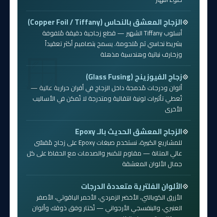
الزجاج المعشق بالنحاس (Copper Foil / Tiffany)
أسلوب Tiffany الشهير — قطع زجاجية دقيقة مُلفوفة
بشريط نحاسي ثم مُلحومة. يسمح بتصاميم أكثر تعقيداً
وزخارف نباتية وهندسية مذهلة
زجاج الفيوزينج (Glass Fusing)
ألوان ودرجات مُدمجة داخل الزجاج في أفران حرارية عالية —
تُعطي تأثيرات لونية انتقالية ومتدرجة لا تُمكن في الأساليب
الأخرى
الزجاج المعشق الحديث بالـ Epoxy
للمشاريع الكبيرة، نستخدم صبغات Epoxy على زجاج مُقسّى
عالي المتانة — مقاوم للكسر والصدمات مع الحفاظ على كل
جمال الألوان المعشقة
الألوان الفلترية متعددة الدرجات
الأزرق الكوبالتي، الأخضر الزمردي، الأحمر الياقوتي، الأصفر
العنبري، والبنفسجي الأرجواني — تُختار وفق ذوقك وألوان