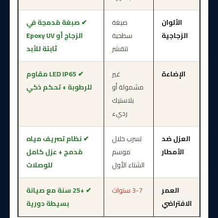
الألوان
صبغة
✔ صبغة مُدمجة في
الزجاجية
سطحية
الزجاج أو Epoxy UV
تتقشر
ثابتة للأبد
الإضاءة
غير
✔ LED IP65 مقاوم
مشمولة أو
للرطوبة + تحكم ذكي
بلاستيك
رديء
العزل ضد
تسرب خلال
✔ نظام تصريف مياه
الأمطار
موسم
مُدمج + عزل كامل
الشتاء الأول
للوصلات
العمر
3-7 سنوات
✔ +25 سنة مع صيانة
الافتراضي
بسيطة دورية