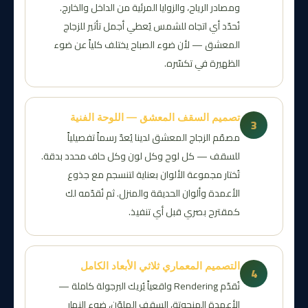
ومصادر الرياح، والزوايا المرئية من الداخل والخارج.
نُحدّد أي اتجاه للشمس يُعطي أجمل تأثير للزجاج
المعشق — لأن ضوء الصباح يختلف كلياً عن ضوء
الظهيرة في تكسّره.
تصميم السقف المعشق — اللوحة الفنية
3
مصمّم الزجاج المعشق لدينا يُعدّ رسماً تفصيلياً
للسقف — كل لوح وكل لون وكل حاف محدد بدقة.
تُختار مجموعة الألوان بعناية لتنسجم مع جذوع
الأعمدة وألوان الحديقة والمنزل. ثم نُقدّمه لك
كمقترح بصري قبل أي تنفيذ.
التصميم المعماري ثلاثي الأبعاد الكامل
4
نُقدّم Rendering واقعياً يُريك البرجولة كاملة —
الأعمدة المنحوتة، السقف الملوّن، ضوء النهار