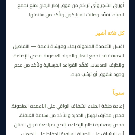
أوراق الشجر وأي تراكم من فوق إطار الزجاج لمنع تجمع
المياه. تفقّد وصلات السيليكون وتأكد من سلامتها.
كل ثلاثة أشهر
اغسل الأعمدة المنحوتة بماء وفرشاة ناعمة — التفاصيل
العميقة قد تجمع الغبار والمواد العضوية. فحص الإضاءة
وتنظيف العدسات. تفقّد القواعد الخرسانية وتأكد من عدم
وجود شقوق أو ترسّب مياه.
سنوياً
إعادة طبقة الطلاء الشفاف الواقي على الأعمدة المنحوتة.
فحص محترف لهيكل الحديد والتأكد من سلامة الغلفنة.
فحص ومعايرة نظام الإضاءة. يُنصح بمراجعة فريق الفنان
آرت للإشراف على الصيانة السنوية للحفاظ على الضمان.