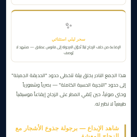
✨
سحر ليلي استثنائي
الإضاءة من خلف الزجاج ليلاً تُحوّل البرجولة إلى فانوس عملاق — مشهد لا
يُوصف
هذا الجمع النادر يخلق بيئة تتخطى حدود "الحديقة الجميلة"
إلى حدود "التجربة الحسية الكاملة" — بصرياً وشعورياً
وحتى صوتياً، حين يُلقي المطر على الزجاج إيقاعاً موسيقياً
طبيعياً لا نظير له.
شاهد الإبداع — برجولة جذوع الأشجار مع
الزجاج المعشق