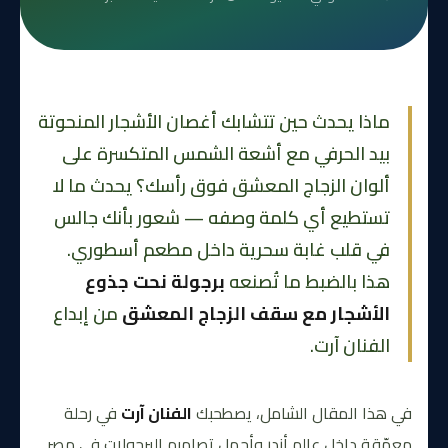
ماذا يحدث حين تتشابك أغصان الأشجار المنحوتة
بيد الحرفي مع أشعة الشمس المتكسرة على
ألوان الزجاج المعشق فوق رأسك؟ يحدث ما لا
تستطيع أي كلمة وصفه — شعور بأنك جالس
في قلب غابة سحرية داخل مطعم أسطوري.
هذا بالضبط ما تُصنعه
برجولة نحت جذوع
الأشجار مع سقف الزجاج المعشق
من إبداع
الفنان آرت.
في هذا المقال الشامل، يصطحبك
الفنان آرت
في رحلة
معمّقة داخل عالم أندر وأجمل تصاميم البرجولات في مصر