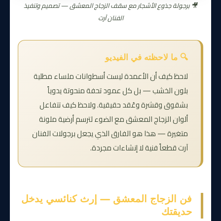
🎥 برجولة جذوع الأشجار مع سقف الزجاج المعشق — تصميم وتنفيذ
الفنان آرت
🔍 ما لاحظته في الفيديو
لاحظ كيف أن الأعمدة ليست أسطوانات ملساء مطلية
بلون الخشب — بل كل عمود تحفة منحوتة يدوياً
بشقوق وقشرة وعُقد حقيقية. ولاحظ كيف تتفاعل
ألوان الزجاج المعشق مع الضوء لترسم أرضية ملونة
متغيرة — هذا هو الفارق الذي يجعل برجولات الفنان
آرت قطعاً فنية لا إنشاءات مجردة.
فن الزجاج المعشق — إرث كنائسي يدخل
حديقتك