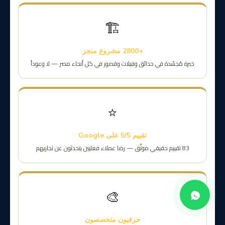
🏗️
+2800 مشروع منجز
خبرة مُجسّدة في حدائق وفيلات وقصور في كل أنحاء مصر — لا وعوداً
⭐
تقييم 5/5 على Google
83 تقييم حقيقي موثّق — رضا عملاء فعليين يتحدثون عن تجاربهم
🎨
حرفيون متخصصون