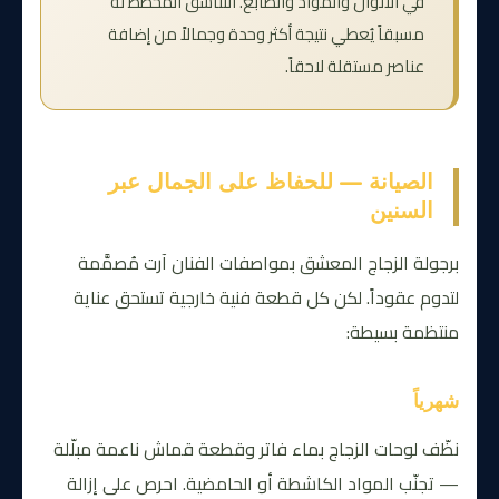
في الألوان والمواد والطابع. التناسق المُخطَّط له
مسبقاً يُعطي نتيجة أكثر وحدة وجمالاً من إضافة
عناصر مستقلة لاحقاً.
الصيانة — للحفاظ على الجمال عبر
السنين
برجولة الزجاج المعشق بمواصفات الفنان آرت مُصمَّمة
لتدوم عقوداً. لكن كل قطعة فنية خارجية تستحق عناية
منتظمة بسيطة:
شهرياً
نظّف لوحات الزجاج بماء فاتر وقطعة قماش ناعمة مبلّلة
— تجنّب المواد الكاشطة أو الحامضية. احرص على إزالة