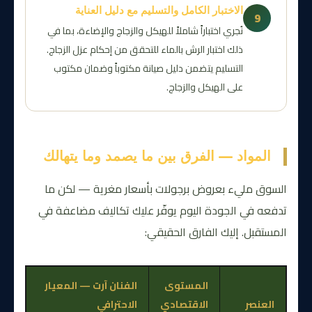
الاختبار الكامل والتسليم مع دليل العناية
9
نُجري اختباراً شاملاً للهيكل والزجاج والإضاءة، بما في
ذلك اختبار الرش بالماء للتحقق من إحكام عزل الزجاج.
التسليم يتضمن دليل صيانة مكتوباً وضمان مكتوب
على الهيكل والزجاج.
المواد — الفرق بين ما يصمد وما يتهالك
السوق مليء بعروض برجولات بأسعار مغرية — لكن ما
تدفعه في الجودة اليوم يوفّر عليك تكاليف مضاعفة في
المستقبل. إليك الفارق الحقيقي:
المستوى
الفنان آرت — المعيار
العنصر
الاقتصادي
الاحترافي