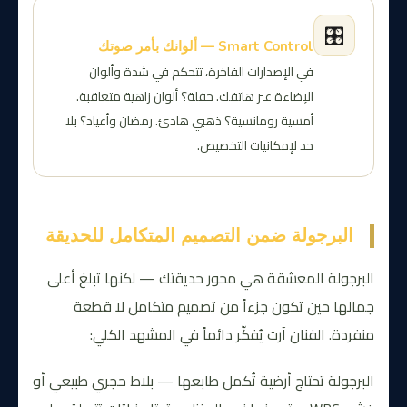
🎛️
Smart Control — ألوانك بأمر صوتك
في الإصدارات الفاخرة، تتحكم في شدة وألوان
الإضاءة عبر هاتفك. حفلة؟ ألوان زاهية متعاقبة.
أمسية رومانسية؟ ذهبي هادئ. رمضان وأعياد؟ بلا
حد لإمكانيات التخصيص.
البرجولة ضمن التصميم المتكامل للحديقة
البرجولة المعشقة هي محور حديقتك — لكنها تبلغ أعلى
جمالها حين تكون جزءاً من تصميم متكامل لا قطعة
منفردة. الفنان آرت يُفكّر دائماً في المشهد الكلي:
البرجولة تحتاج أرضية تُكمل طابعها — بلاط حجري طبيعي أو