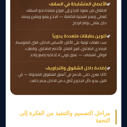
الأغصان المتشابكة في السقف
الانتقال من عمود الجذع إلى فروع ممتدة نحو السقف
يُعطي وهم الشجرة الكاملة — الجذع ينمو ويتفرع ويمتد
حتى يلتقي بإطار الزجاج
تلوين بطبقات متعددة يدوياً
ست طبقات لونية على الأقل: الأساس الداكن، البني المتوسط،
الرمادي الطحلبي، البيج الفاتح، الأخضر الطحلبي، والطلاء
الواقي الشفاف — عمق لوني لا يُحاكيه إصبع واحد
إضاءة داخل الشقوق والتجاويف
LED عنبري خفي مُدمج في أعمق الشقوق المنحوتة — في
الليل، يبدو كأن الجذوع تُضيء من الداخل بجمر خافت
مراحل التصميم والتنفيذ من الفكرة إلى
التحفة